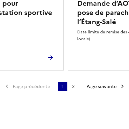
 pour
Demande d’AOT 
station sportive
pose de parach
l’Étang-Salé
Date limite de remise des 
locale)
Première page
Page précédente
1
2
Page suivante
ien de la page dans le presse-papier