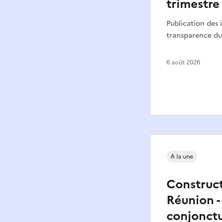
trimestre
Publication des 
transparence du 
6 août 2026
A la une
Construct
Réunion -
conjonct