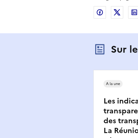
Partager sur
Partag
Sur l
A la une
Les indic
transpare
des trans
La Réunio