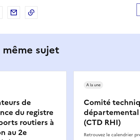
 Facebook
er sur X
Partager sur LinkedIn
Partager par email
Copier le lien de la page dans le presse-pap
e même sujet
A la une
ateurs de
Comité techni
nce du registre
départemental
ports routiers à
(CTD RHI)
n au 2e
Retrouvez le calendrier pr