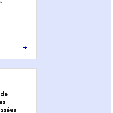
6.
 de
es
assées