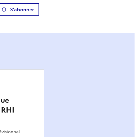
S'abonner
ier
que
 RHI
évisionnel