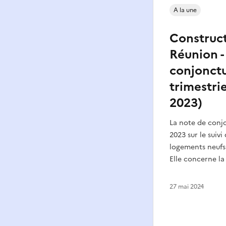
A la une
Construct
Réunion -
conjonct
trimestrie
2023)
La note de conj
2023 sur le suivi
logements neufs 
Elle concerne la
27 mai 2024