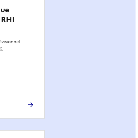
que
 RHI
évisionnel
6.