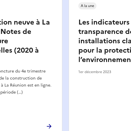
A la une
ion neuve à La
Les indicateurs
 Notes de
transparence d
ure
installations cl
lles (2020 à
pour la protect
l’environnemen
oncture du 4e trimestre
1er décembre 2023
 de la construction de
à La Réunion est en ligne.
 période (…)