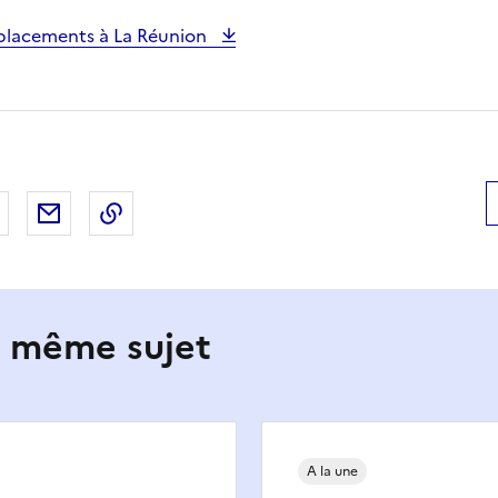
éplacements à La Réunion
 Facebook
er sur X
Partager sur LinkedIn
Partager par email
Copier le lien de la page dans le presse-pap
e même sujet
A la une