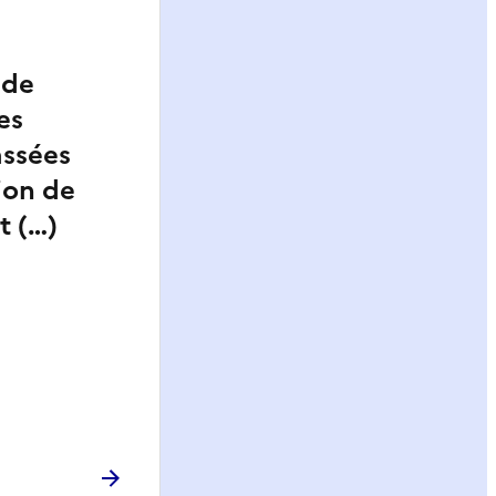
 de
es
assées
ion de
t (…)