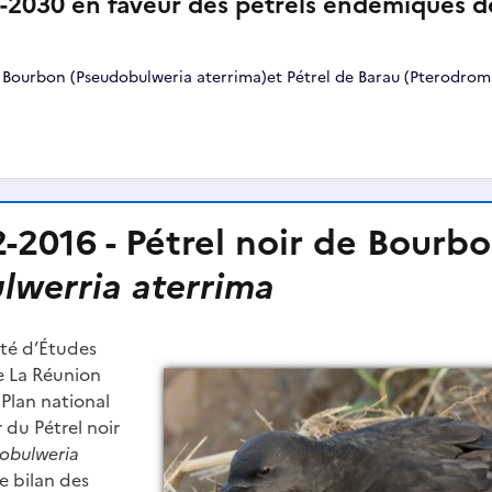
2030 en faveur des pétrels endémiques d
de Bourbon (Pseudobulweria aterrima)et Pétrel de Barau (Pterodrom
-2016 - Pétrel noir de Bourb
lwerria aterrima
été d’Études
e La Réunion
 Plan national
 du Pétrel noir
obulweria
le bilan des