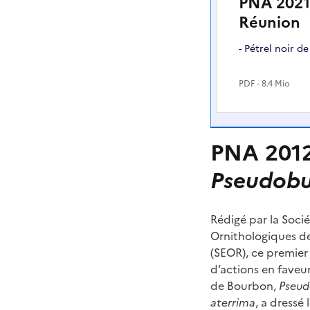
PNA 2021-
Réunion
- Pétrel noir 
PDF
- 8.4 Mio
PNA 2012
Pseudobu
Rédigé par la Soci
Ornithologiques d
(SEOR), ce premier
d’actions en faveur
de Bourbon,
Pseud
aterrima
, a dressé 