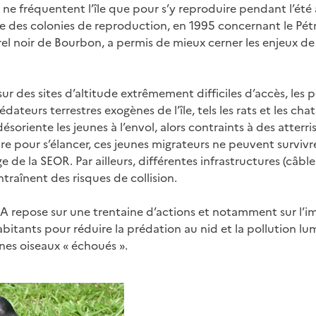
ne fréquentent l’île que pour s’y reproduire pendant l’été 
 des colonies de reproduction, en 1995 concernant le Pétr
el noir de Bourbon, a permis de mieux cerner les enjeux d
r des sites d’altitude extrêmement difficiles d’accès, les p
ateurs terrestres exogènes de l’île, tels les rats et les chats
s désoriente les jeunes à l’envol, alors contraints à des atter
re pour s’élancer, ces jeunes migrateurs ne peuvent surviv
 de la SEOR. Par ailleurs, différentes infrastructures (câbles
ntraînent des risques de collision.
A repose sur une trentaine d’actions et notamment sur l’i
habitants pour réduire la prédation au nid et la pollution lu
nes oiseaux « échoués ».