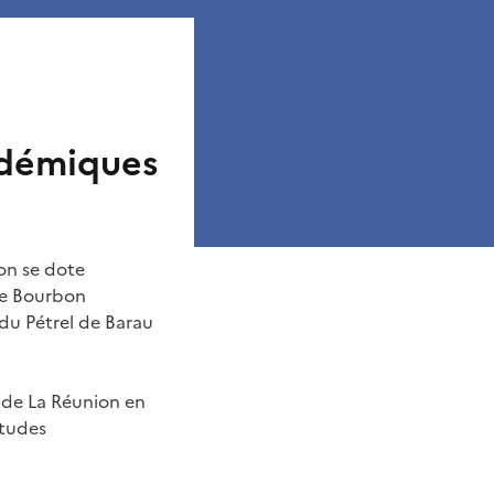
ndémiques
on se dote
 de Bourbon
 du Pétrel de Barau
 de La Réunion en
Études