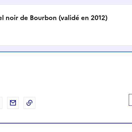
l noir de Bourbon (validé en 2012)
 Facebook
er sur X
Partager sur LinkedIn
Partager par email
Copier le lien de la page dans le presse-pap