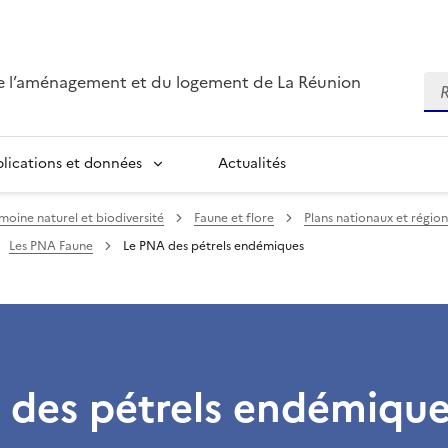
de l’aménagement et du logement de La Réunion
Re
blications et données
Actualités
moine naturel et biodiversité
Faune et flore
Plans nationaux et régio
Les PNA Faune
Le PNA des pétrels endémiques
 des pétrels endémique