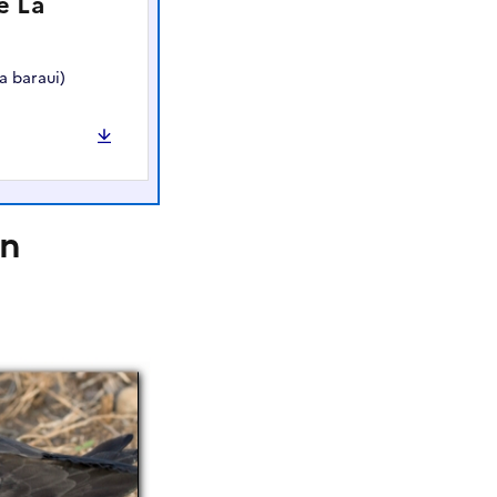
e La
a baraui)
on