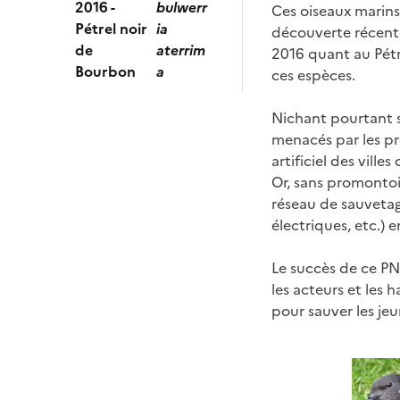
2016 -
bulwerr
Ces oiseaux marins 
Pétrel noir
ia
découverte récente
de
aterrim
2016 quant au Pétr
Bourbon
a
ces espèces.
Nichant pourtant su
menacés par les préd
artificiel des ville
Or, sans promontoi
réseau de sauvetage
électriques, etc.) e
Le succès de ce PN
les acteurs et les 
pour sauver les jeu