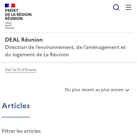
Reche
PRÉFET
DE LA RÉGION
RÉUNION
DEAL Réunion
Direction de l’environnement, de l’aménagement et
du logement de La Réunion
Voir le fil d'Ariane
T
Du plus récent au plus ancien
r
i
Articles
e
r
l
e
Filtrer les articles
s