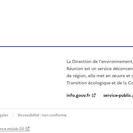
ien de la page dans le presse-papier
La Direction de l'environnement
Réunion est un service déconcentr
de région, elle met en œuvre et 
Transition écologique et de la Co
info.gouv.fr
service-public.
gales
Accessibilité : non conforme
ence etalab-2.0