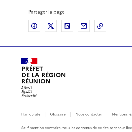
Partager la page
Partager sur Facebook
Partager sur X
Partager sur LinkedIn
Partager par email
Copier le l
PRÉFET
DE LA RÉGION
RÉUNION
Plan du site
Glossaire
Nous contacter
Mentions lé
Sauf mention contraire, tous les contenus de ce site sont sous
lic