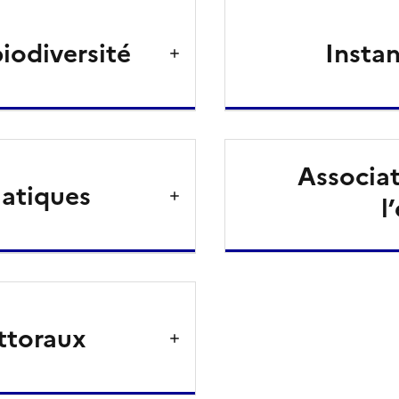
iodiversité
Instan
Associat
uatiques
l
ittoraux