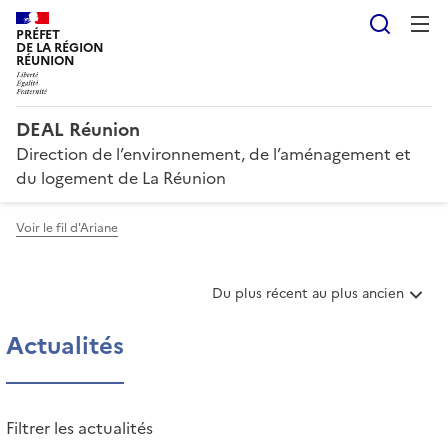
Reche
PRÉFET
DE LA RÉGION
RÉUNION
DEAL Réunion
Direction de l’environnement, de l’aménagement et
du logement de La Réunion
Voir le fil d'Ariane
T
Du plus récent au plus ancien
r
i
Actualités
e
r
l
e
Filtrer les actualités
s