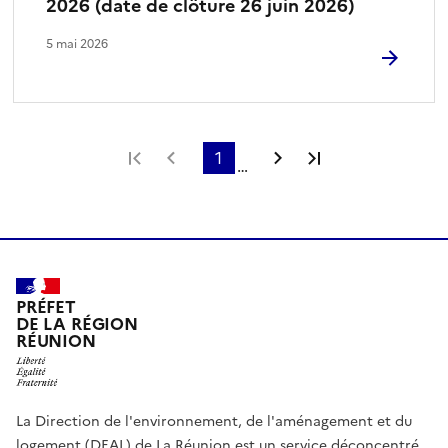
2026 (date de clôture 26 juin 2026)
5 mai 2026
Première page
Page précédente
1
Page suivante
Dernière page
…
PRÉFET
DE LA RÉGION
RÉUNION
La Direction de l'environnement, de l'aménagement et du
logement (DEAL) de La Réunion est un service déconcentré