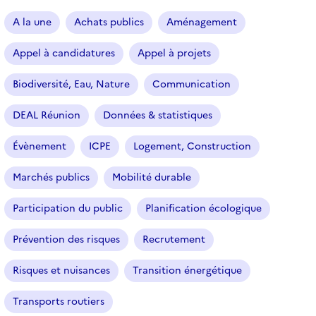
a
r
A la une
Achats publics
Aménagement
t
i
Appel à candidatures
Appel à projets
c
l
Biodiversité, Eau, Nature
Communication
e
s
DEAL Réunion
Données & statistiques
Évènement
ICPE
Logement, Construction
Marchés publics
Mobilité durable
Participation du public
Planification écologique
Prévention des risques
Recrutement
Risques et nuisances
Transition énergétique
Transports routiers